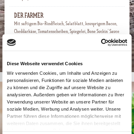
DER FARMER
Mit saftigem Bio-Rindfleisch, Salatblatt, knusprigem Bacon,
Cheddarkäse, Tomatenscheiben, Spiegelei, Bone Suckin’ Sauce
und unserer würzigen Hausburgersoße
Diese Webseite verwendet Cookies
Wir verwenden Cookies, um Inhalte und Anzeigen zu
personalisieren, Funktionen für soziale Medien anbieten
zu können und die Zugriffe auf unsere Website zu
analysieren. Außerdem geben wir Informationen zu Ihrer
SPEISEKARTE FRANKFURT
Verwendung unserer Website an unsere Partner für
soziale Medien, Werbung und Analysen weiter. Unsere
Alle Gerichte TO GO von 10.00-21.30 Uhr PER
Partner führen diese Informationen möglicherweise mit
LIEFERSERVICE von 11.30-21.00 Uhr.
weiteren Daten zusammen, die Sie ihnen bereitgestellt
haben oder die sie im Rahmen Ihrer Nutzung der Dienste