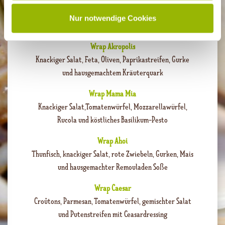
Tandoorichicken, Salatherzen, Sojasprossen und Ananas
Nur notwendige Cookies
in Tikkacurrysoße
Wrap Akropolis
Knackiger Salat, Feta, Oliven, Paprikastreifen, Gurke
und hausgemachtem Kräuterquark
Wrap Mama Mia
Knackiger Salat,Tomatenwürfel, Mozzarellawürfel,
Rucola und köstliches Basilikum-Pesto
Wrap Ahoi
Thunfisch, knackiger Salat, rote Zwiebeln, Gurken, Mais
und hausgemachter Remouladen Soße
Wrap Caesar
Croûtons, Parmesan, Tomatenwürfel, gemischter Salat
und Putenstreifen mit Ceasardressing