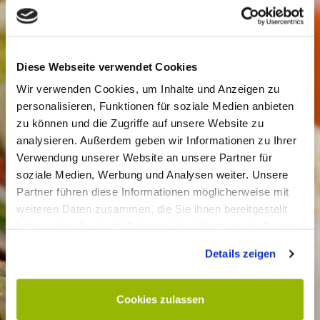
Ein Wrap ist ein Wrap? Nicht bei Heidi und Paul! Unsere
Wraps schmecken so, wie ein Wrap schmecken sollte:
einfach lecker, knackig, frisch und angenehm zu essen,
weil die Wrapfladen genau die richtige Konsistenz
Diese Webseite verwendet Cookies
haben und auch noch nach was schmecken. Und weil bei
Wir verwenden Cookies, um Inhalte und Anzeigen zu
Heidi und Paul nur ausgesuchte Zutaten in den Wrap
personalisieren, Funktionen für soziale Medien anbieten
rein dürfen, schwärmt man noch lange von seinem
zu können und die Zugriffe auf unsere Website zu
Lieblingswrap und kommt bestimmt bald wieder!
analysieren. Außerdem geben wir Informationen zu Ihrer
Verwendung unserer Website an unsere Partner für
Wrap Oriental
soziale Medien, Werbung und Analysen weiter. Unsere
Knackiger Salat, Gurken, Falafelbällchen, rote
Partner führen diese Informationen möglicherweise mit
Zwiebeln, Tomaten mit Hummus und unserer
weiteren Daten zusammen, die Sie ihnen bereitgestellt
hausgemachten Joghurt-Minzsoße
haben oder die sie im Rahmen Ihrer Nutzung der Dienste
gesammelt haben.
Wrap Hola Chili
Details zeigen
Knackiger Salat, Chili con Carne, Jalapeños,
und Chili-
Tomaten Relish
Cookies zulassen
Wrap Namaste